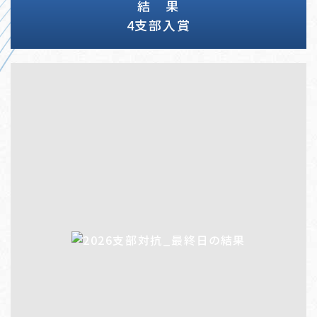
結 果
4支部入賞