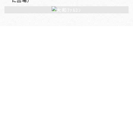
に出場）
準優勝：SBC神奈川・小田原（「第35回東日本実年ソ
フトボール大会」（10月3日（土）～、山形県天童市に
て開催）に出場）
第3位：高津ビッグマウ
ス
第3位：美しが
丘ビック