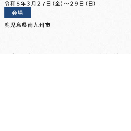
令和８年３月２７日（金）～２９日（日）
会場
鹿児島県南九州市
☝画像上をクリックすると、チーム写真・大会の様子
も見られます。
大会結果、全試合の結果などは下記のページでも見
られます。
リンク先→
第19回春季全日本小学生女子大会 大会
結果 2026年｜公益財団法人日本ソフトボール
協会
戻る