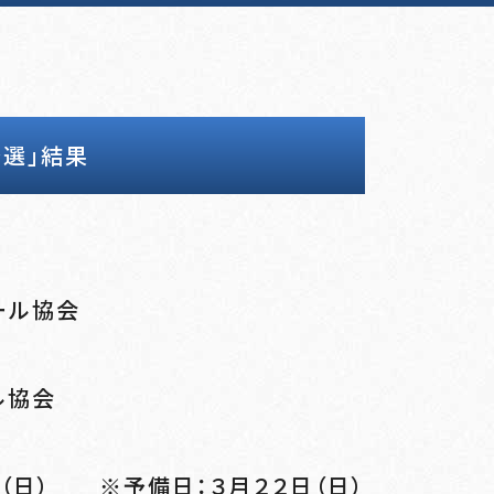
選」結果
ール協会
ル協会
（日） ※予備日：３月２２日（日）