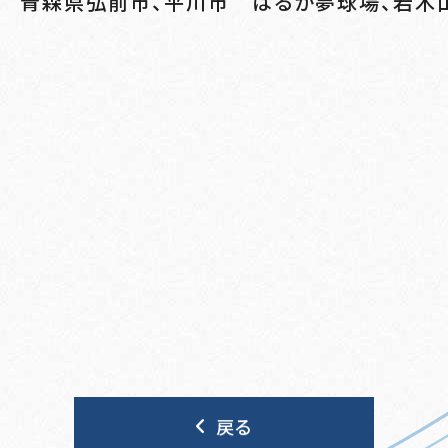
青森県弘前市、平川市 はるか夢球場、岩木
戻る