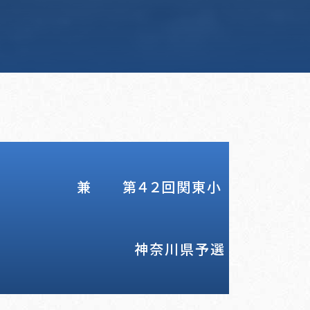
回関東小
ール大会
県予選