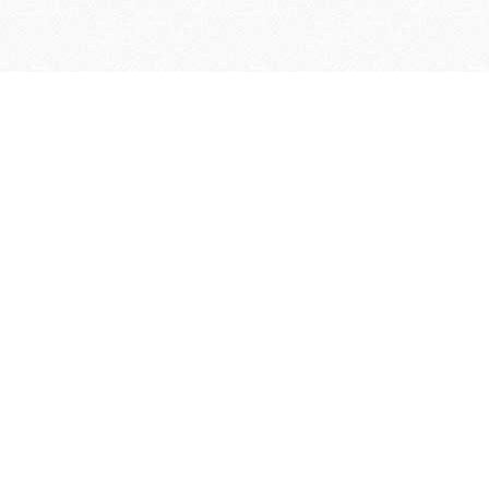
優 勝：ライナーズ
準優勝：茅ヶ崎ファミリーズ
第3位：ウィンズ
第3位：高津STARS