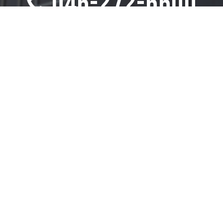
046-272-6600
【受付時間】10時～17時
毎週 火曜日・木曜日・土曜日
お問い合わせはこちら
〒242-0001
神奈川県大和市下鶴間1774
高下コーポ102