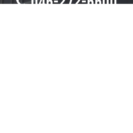
046-272-6600
【受付時間】10時～17時
毎週 火曜日・木曜日・土曜日
お問い合わせはこちら
〒242-0001
神奈川県大和市下鶴間1774
高下コーポ102